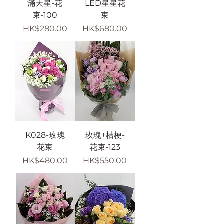
滿天星-花
LED星星花
束-100
束
價格
價格
HK$280.00
HK$680.00
K028-玫瑰
玫瑰+桔梗-
花束
花束-123
價格
價格
HK$480.00
HK$550.00