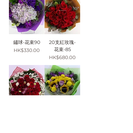
鏽球-花束90
20支紅玫瑰-
花束-85
價格
HK$330.00
價格
HK$680.00
50支紅玫瑰-
向日葵+玫
花束-89
瑰-花束-97