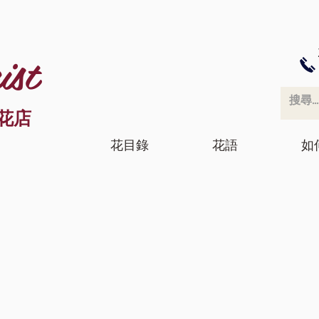
ist
花店
花目錄
花語
如