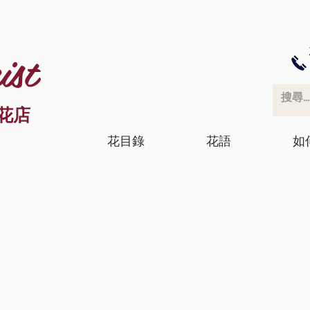
ist
花店
花目錄
花語
如