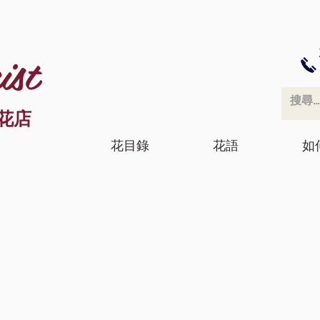
ist
花店
花目錄
花語
如