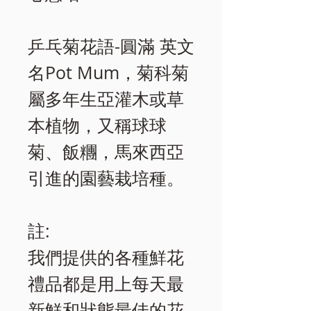
乒乓菊花語-圓滿 英文
名Pot Mum，菊科菊
屬多年生亞灌木或草
本植物，又稱球球
菊、飯糰，馬來西亞
引進的園藝栽培種。
註:
我們提供的各種鮮花
禮品都是用上每天最
新鮮和狀態最佳的花