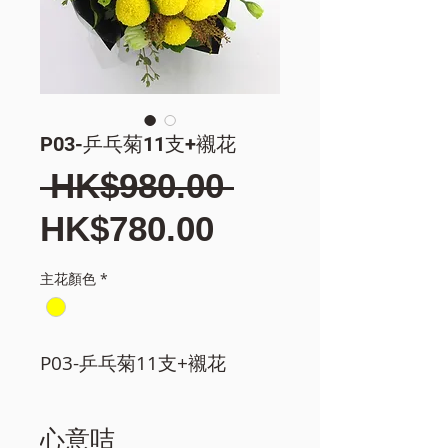
P03-乒乓菊11支+襯花
一
 HK$980.00 
促
般
HK$780.00
銷
價
主花顏色
*
價
格
格
P03-乒乓菊11支+襯花
心意咭