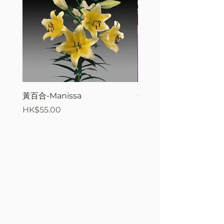
黃百合-Manissa
母親節花束2
價格
價格
HK$55.00
HK$380.00