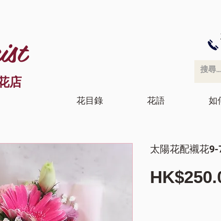
ist
花店
花目錄
花語
如
太陽花配襯花9-7
HK$250.