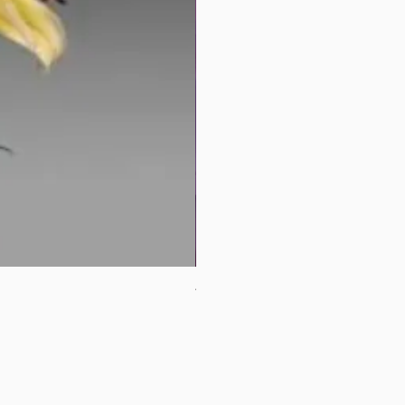
母親節花束2
價格
HK$380.00