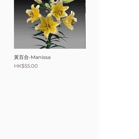
黃百合-Manissa
母親節花束2
價格
價格
HK$55.00
HK$380.00