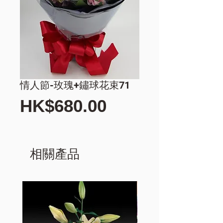
情人節-玫瑰+鏽球花束71
價
HK$680.00
格
相關產品