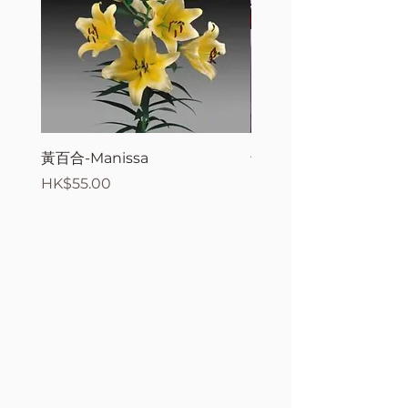
黃百合-Manissa
母親節花束2
價格
價格
HK$55.00
HK$380.00