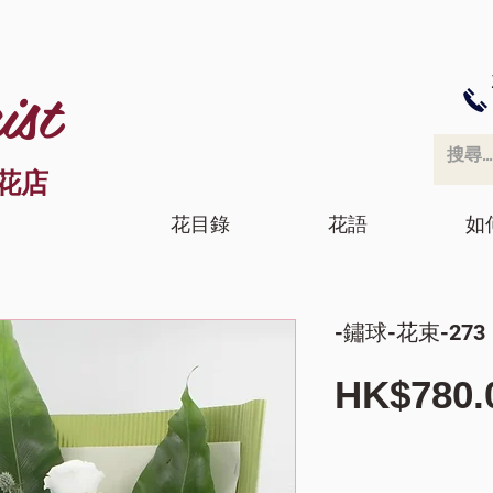
ist
花店
花目錄
花語
如
-鏽球-花束-273
HK$780.