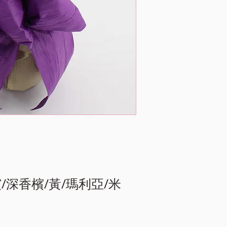
檳/深香檳/黃/瑪利亞/米