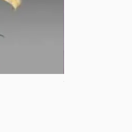
母親節花束2
價格
HK$380.00