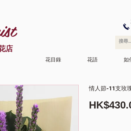
ist
花店
花目錄
花語
如
情人節-11支玫
HK$430.