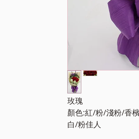
玫瑰

顏色:紅/粉/淺粉/香
白/粉佳人 ​
