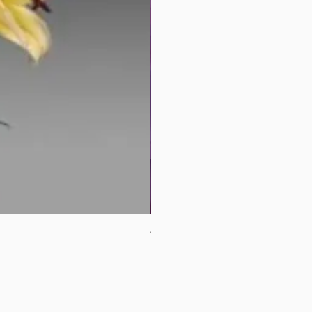
母親節花束2
價格
HK$380.00