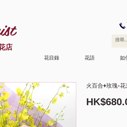
ist
花店
花目錄
花語
如
火百合+玫瑰-花束
HK$680.