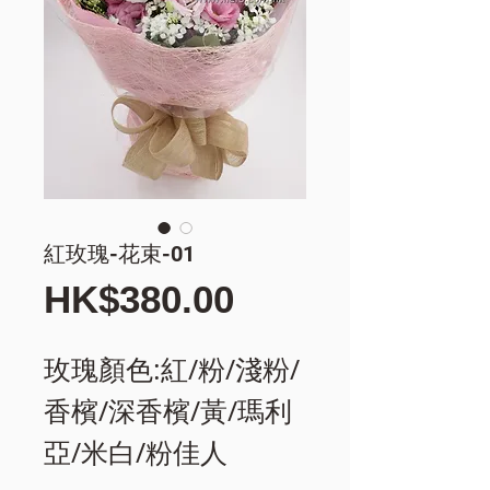
紅玫瑰-花束-01
價
HK$380.00
格
玫瑰顏色:紅/粉/淺粉/
香檳/深香檳/黃/瑪利
亞/米白/粉佳人 ​