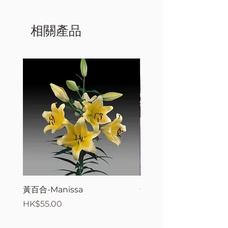
相關產品
黃百合-Manissa
母親節花束2
價格
價格
HK$55.00
HK$380.00