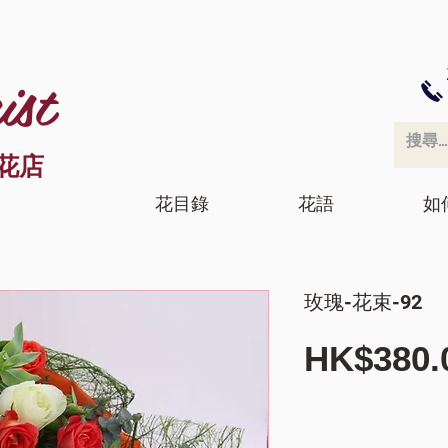
ist
花店
花目錄
花語
如
玫瑰-花束-92
HK$380.