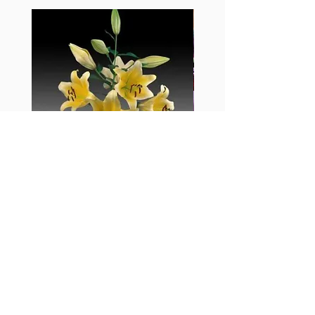
黃百合-Manissa
母親節花束2
價格
價格
HK$55.00
HK$380.00