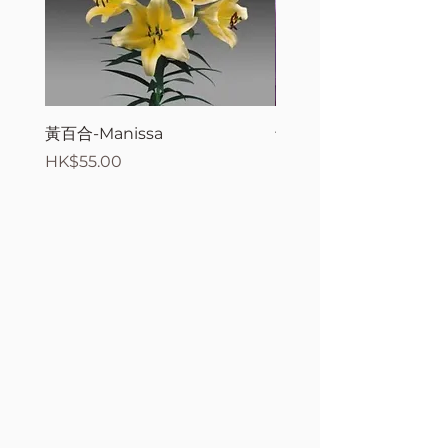
黃百合-Manissa
母親節花束2
價格
價格
HK$55.00
HK$380.00