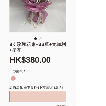
8支玫瑰花束+BB草+尤加利
+星花
價
HK$380.00
格
主花顏色
*
訂購送花 基本資料-(下方說明) (選填)