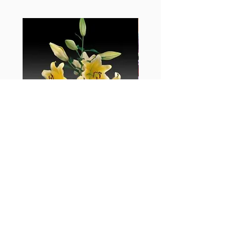
​付款方法
​完成付款 及 將付款證明截圖發給我們確認
​銀行轉帳／入數
~如方便也可以寫在白紙拍照whatsapp
公司支票: (歡迎學校及公司客戶使用)(入數
給我們: 92892590~
戶口/抬頭向我們查詢)
​​親臨本店歡迎使用 - 八達通、EPS、
VISA、 MASTER
​Payme / FPS
​代替政策
如鮮花供應受到季節性影響而缺貨，我們
將會以同等價值或更高價值貨品取代。
訂單確認
如顧客成功訂購我們產品，貴客將會收到
電郵/電話 訂單確認。
如顧客沒有接到訂單確認，請即聯絡我們
黃百合-Manissa
母親節花束2
的客戶服務員，
電話(852) 26504315 或
價格
價格
HK$55.00
HK$380.00
WHATSAPP:92892590
更改訂單資料
如顧客需要更改訂單或資料，請於送貨前
24小時前聯絡我們的客戶服務員，
電話(852) 26504315 或 傳真
(852)26381336