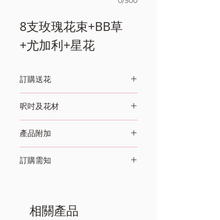
0/500
8支玫瑰花束+BB草
+尤加利+星花
訂購送花
​訂購款式 或 編號(可加入其他參考截圖
呎吋及花材
及 特別要求)：
​匿名訂購: 是 / 否​
呎吋:濶: 35cm x 高: 40cm
​訂購人名稱： (選填)
產品附加
訂購人聯絡電話：
​自取/ 送貨:
心意卡
花材:
​​收貨人名稱：(選填)
訂購需知
收貨人聯絡電話:(選填)
收貨人收花地址:
送貨服務
送花時段：上午9:00-13:00 / 下午13:00-
所有顧客如在(網上訂購)落單不少於24小
18:00
時。
​​心意卡/咭牌內容​(包括上款及下款):(選填)
如顧客需要即日訂購送貨，請即聯絡我們
相關產品
​付款方法: 銀行入數-中銀戶口號碼 / 公司
的客戶服務員，電話(852) 26504315
支票 (入數戶口/抬頭向我們查詢)