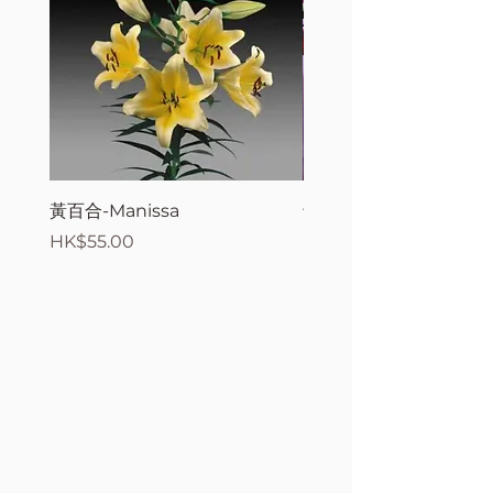
黃百合-Manissa
母親節花束2
價格
價格
HK$55.00
HK$380.00