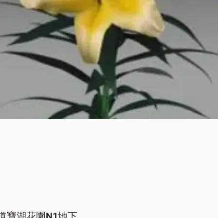
快速瀏覽
道寶湖花園N1地下