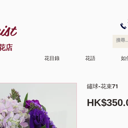
ist
花店
花目錄
花語
如
鏽球-花束71
HK$350.