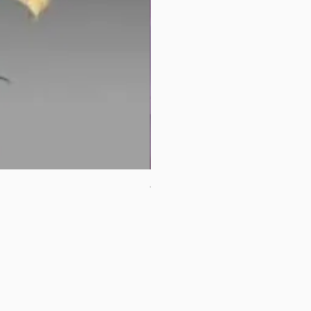
母親節花束2
價格
HK$380.00