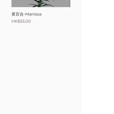
黃百合-Manissa
母親節花束2
價格
價格
HK$55.00
HK$380.00