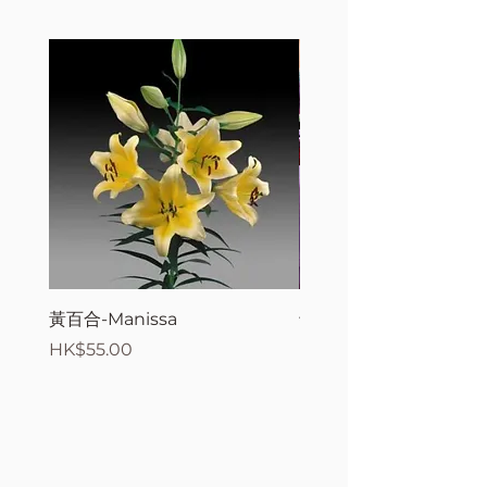
黃百合-Manissa
母親節花束2
價格
價格
HK$55.00
HK$380.00