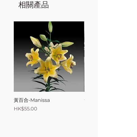
相關產品
黃百合-Manissa
母親節花束2
價格
價格
HK$55.00
HK$380.00