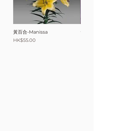
黃百合-Manissa
母親節花束2
價格
價格
HK$55.00
HK$380.00