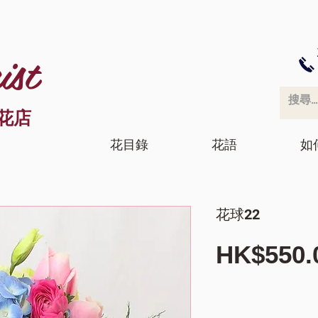
ist
花店
花目錄
花語
如
花球22
HK$550.