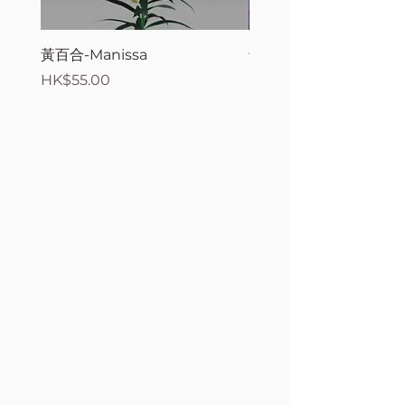
黃百合-Manissa
母親節花束2
價格
價格
HK$55.00
HK$380.00