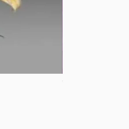
母親節花束2
價格
HK$380.00