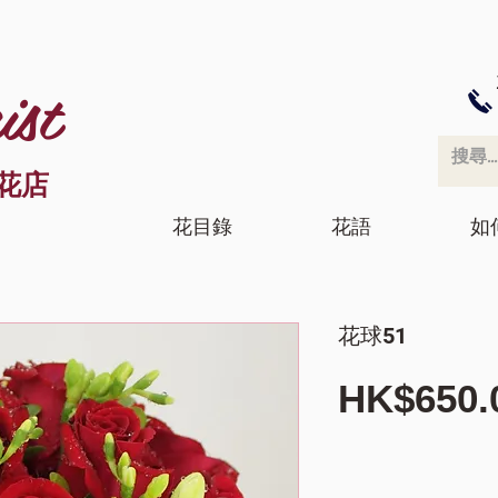
ist
花店
花目錄
花語
如
花球51
HK$650.