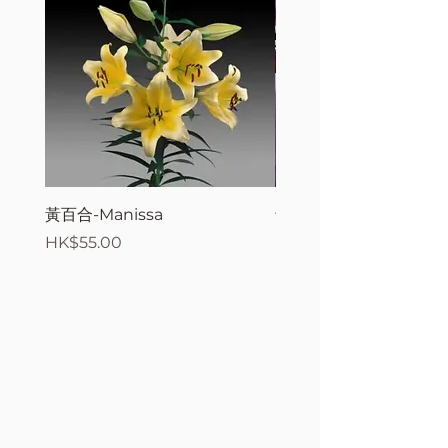
黃百合-Manissa
母親節花束2
價格
價格
HK$55.00
HK$380.00