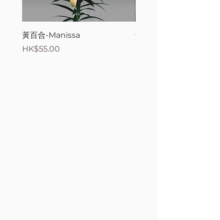
黃百合-Manissa
母親節花束2
價格
價格
HK$55.00
HK$380.00