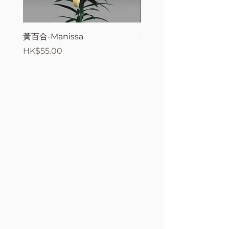
黃百合-Manissa
母親節花束2
價格
價格
HK$55.00
HK$380.00