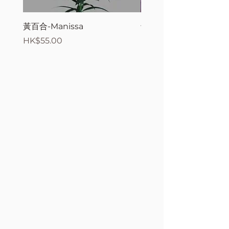
黃百合-Manissa
母親節花束2
價格
價格
HK$55.00
HK$380.00