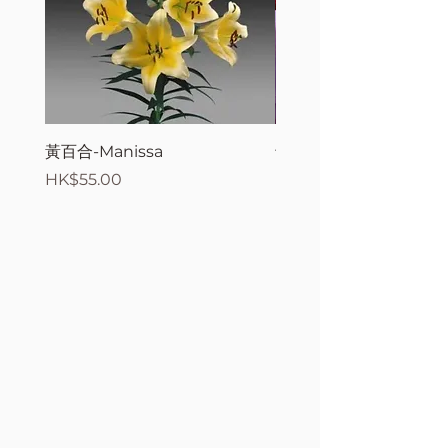
黃百合-Manissa
母親節花束2
價格
價格
HK$55.00
HK$380.00