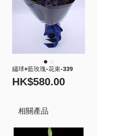
鏽球+藍玫瑰-花束-339
價
HK$580.00
格
相關產品