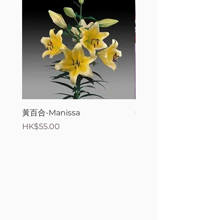
黃百合-Manissa
母親節花束2
價格
價格
HK$55.00
HK$380.00