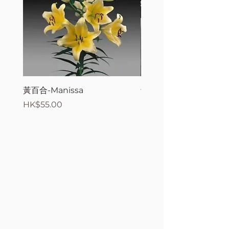
黃百合-Manissa
母親節花束2
價格
價格
HK$55.00
HK$380.00