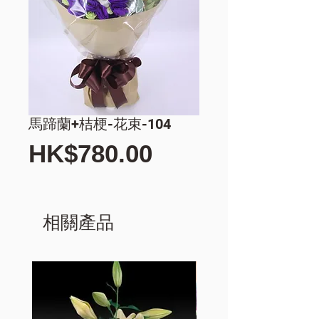
馬蹄蘭+桔梗-花束-104
價
HK$780.00
格
相關產品