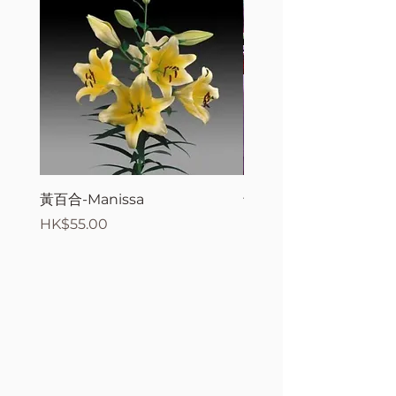
黃百合-Manissa
母親節花束2
價格
價格
HK$55.00
HK$380.00