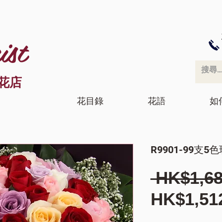
ist
花店
花目錄
花語
如
R9901-99支
 HK$1,68
HK$1,51