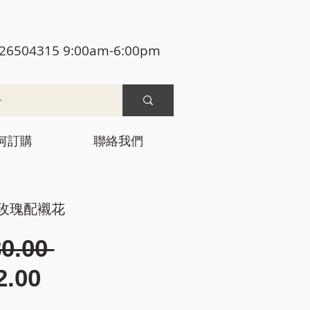
26504315 9:00am-6:00pm
何訂購
聯絡我們
5色玫瑰配襯花
一
0.00 
促
般
2.00
銷
價