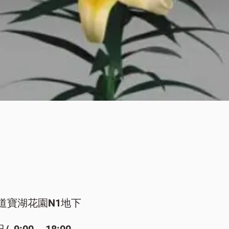
快速瀏覽
道寶湖花園N1地下