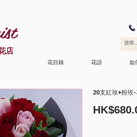
ist
花店
花目錄
花語
如
20支紅玫+粉玫-
HK$680.