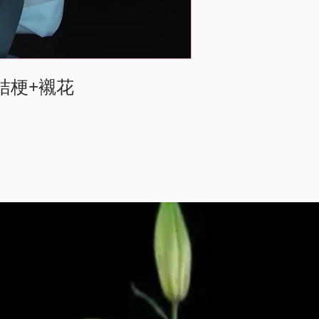
+桔梗+襯花