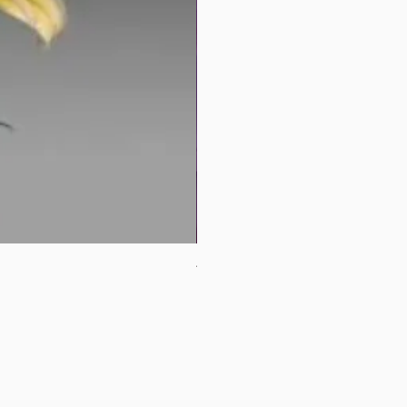
母親節花束2
價格
HK$380.00