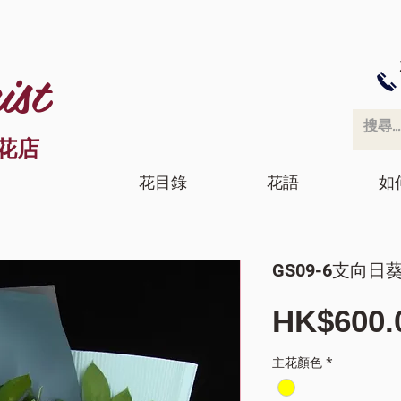
ist
花店
花目錄
花語
如
GS09-6支向日
HK$600.
主花顏色
*