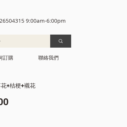
26504315 9:00am-6:00pm
何訂購
聯絡我們
葵花+桔梗+襯花
價
00
格