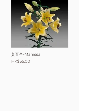
黃百合-Manissa
母親節花束2
價格
價格
HK$55.00
HK$380.00