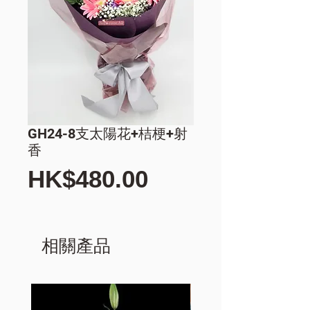
GH24-8支太陽花+桔梗+射
香
價
HK$480.00
格
相關產品