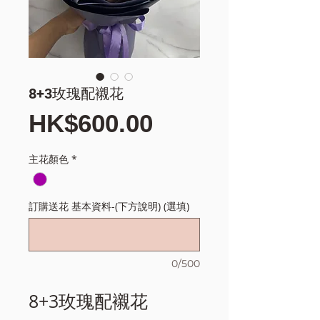
8+3玫瑰配襯花
價
HK$600.00
格
主花顏色
*
訂購送花 基本資料-(下方說明) (選填)
0/500
8+3玫瑰配襯花