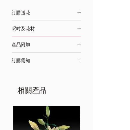
訂購送花
​訂購款式 或 編號(可加入其他參考截圖
呎吋及花材
及 特別要求)：
​匿名訂購: 是 / 否​
呎吋:濶: 35cm x 高: 40cm
​訂購人名稱： (選填)
產品附加
花材:
訂購人聯絡電話：
​自取/ 送貨:
心意卡
​​收貨人名稱：(選填)
訂購需知
收貨人聯絡電話:(選填)
收貨人收花地址:
送貨服務
送花時段：上午9:00-13:00 / 下午13:00-
所有顧客如在(網上訂購)落單不少於24小
18:00
時。
​​心意卡/咭牌內容​(包括上款及下款):(選填)
如顧客需要即日訂購送貨，請即聯絡我們
相關產品
​付款方法: 銀行入數-中銀戶口號碼 / 公司
的客戶服務員，電話(852) 26504315
支票 (入數戶口/抬頭向我們查詢)
​付款方法
​完成付款 及 將付款證明截圖發給我們確認
​銀行轉帳／入數
~如方便也可以寫在白紙拍照whatsapp
公司支票: (歡迎學校及公司客戶使用)(入數
給我們: 92892590~
戶口/抬頭向我們查詢)
​​親臨本店歡迎使用 - 八達通、EPS、
VISA、 MASTER