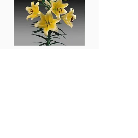
​Payme / FPS
​代替政策
如鮮花供應受到季節性影響而缺貨，我們
將會以同等價值或更高價值貨品取代。
訂單確認
如顧客成功訂購我們產品，貴客將會收到
電郵/電話 訂單確認。
如顧客沒有接到訂單確認，請即聯絡我們
黃百合-Manissa
母親節花束2
的客戶服務員，
電話(852) 26504315 或
價格
價格
HK$55.00
HK$380.00
WHATSAPP:92892590
更改訂單資料
如顧客需要更改訂單或資料，請於送貨前
24小時前聯絡我們的客戶服務員，
電話(852) 26504315 或 傳真
(852)26381336
退回政策
如顧客對我們的產品有不滿意，請即時聯
絡我們的客戶服務員
我們會接納並很高興以同等價值產品補償
或另作出適當安排。
私隱政策