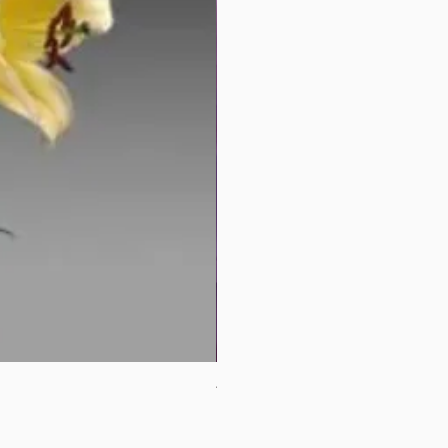
母親節花束2
價格
HK$380.00