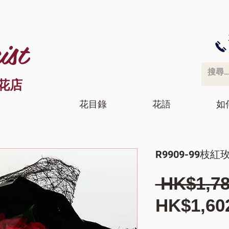
ist
花店
花目錄
花語
如
R9909-99枝紅
 HK$1,78
HK$1,60