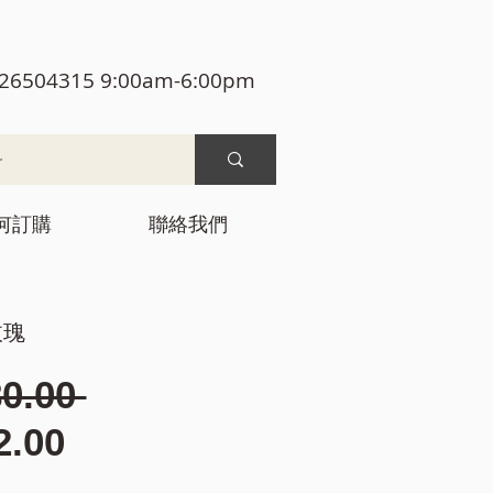
26504315 9:00am-6:00pm
何訂購
聯絡我們
玫瑰
一
0.00 
促
般
2.00
銷
價