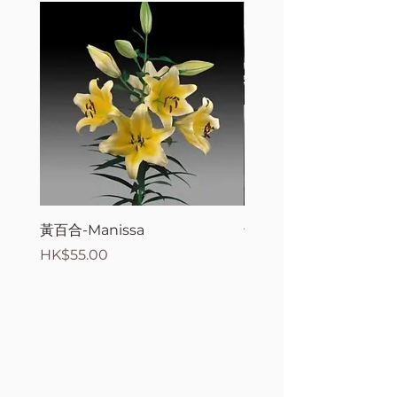
黃百合-Manissa
母親節花束2
價格
價格
HK$55.00
HK$380.00