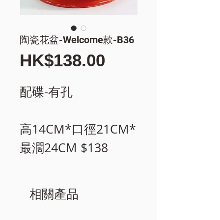
陶瓷花盆-Welcome款-B36
價
HK$138.00
格
配碟-有孔
高14CM*口徑21CM*
最濶24CM $138
相關產品