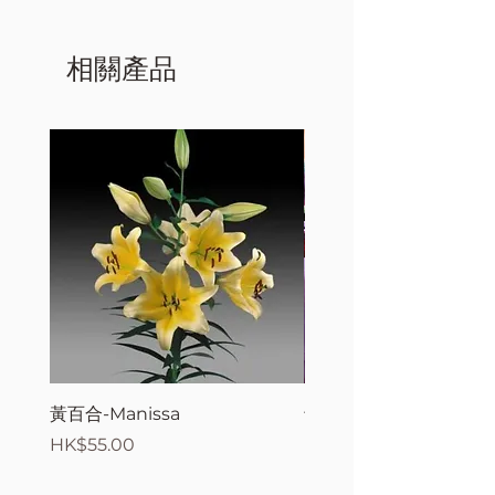
相關產品
黃百合-Manissa
母親節花束2
價格
價格
HK$55.00
HK$380.00