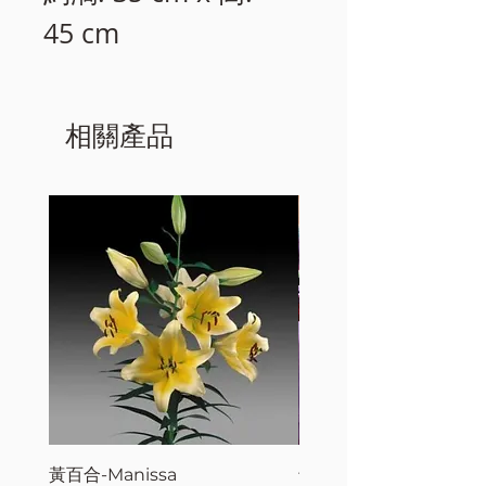
45 cm
相關產品
黃百合-Manissa
母親節花束2