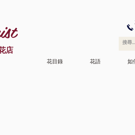
ist
花店
花目錄
花語
如