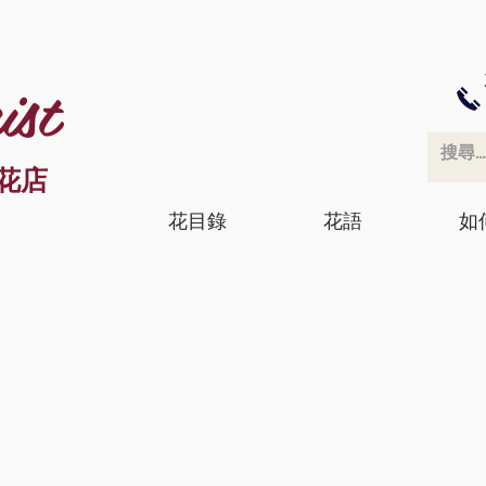
ist
花店
花目錄
花語
如