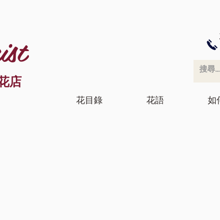
ist
花店
花目錄
花語
如