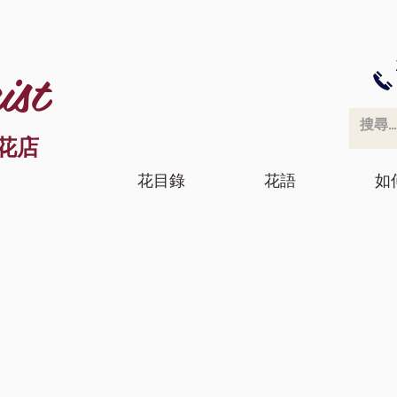
ist
花店
花目錄
花語
如