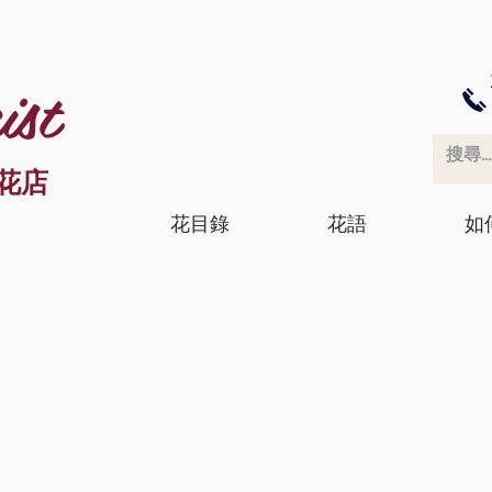
ist
花店
花目錄
花語
如