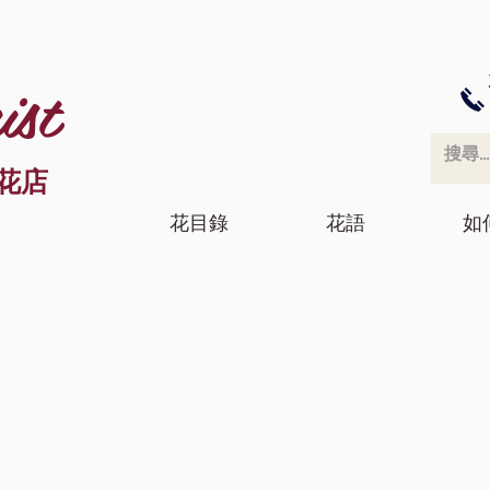
ist
花店
花目錄
花語
如