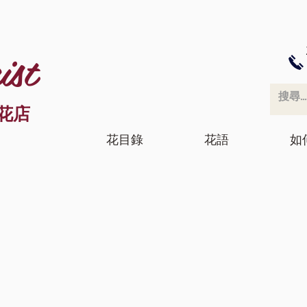
ist
花店
花目錄
花語
如